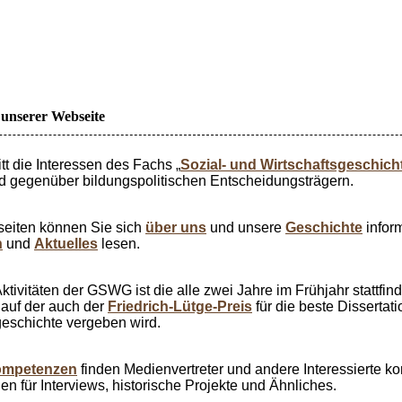
unserer Webseite
itt die Interessen des Fachs „
Sozial- und Wirtschaftsgeschich
und gegenüber bildungspolitischen Entscheidungsträgern.
eiten können Sie sich
über uns
und unsere
Geschichte
inform
n
und
Aktuelles
lesen.
tivitäten der GSWG ist die alle zwei Jahre im Frühjahr stattfi
, auf der auch der
Friedrich-Lütge-Preis
für die beste Dissertati
geschichte vergeben wird.
mpetenzen
finden Medienvertreter und andere Interessierte k
 für Interviews, historische Projekte und Ähnliches.